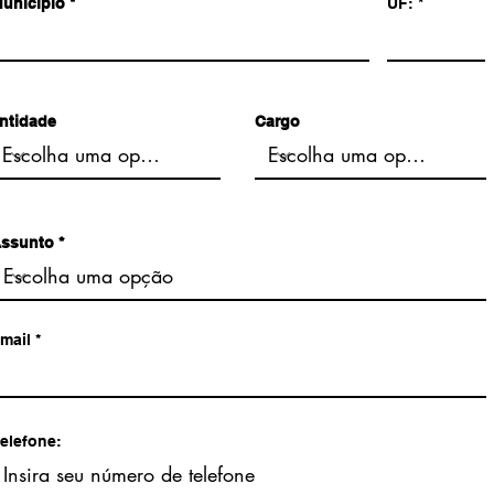
unicípio
UF:
ntidade
Cargo
ssunto
mail
elefone: