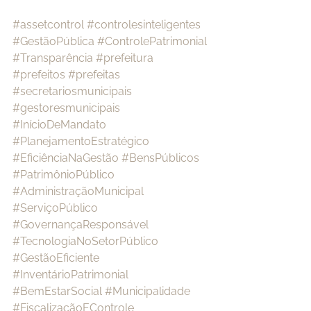
#assetcontrol
#controlesinteligentes
#GestãoPública
#ControlePatrimonial
#Transparência
#prefeitura
#prefeitos
#prefeitas
#secretariosmunicipais
#gestoresmunicipais
#InícioDeMandato
#PlanejamentoEstratégico
#EficiênciaNaGestão
#BensPúblicos
#PatrimônioPúblico
#AdministraçãoMunicipal
#ServiçoPúblico
#GovernançaResponsável
#TecnologiaNoSetorPúblico
#GestãoEficiente
#InventárioPatrimonial
#BemEstarSocial
#Municipalidade
#FiscalizaçãoEControle