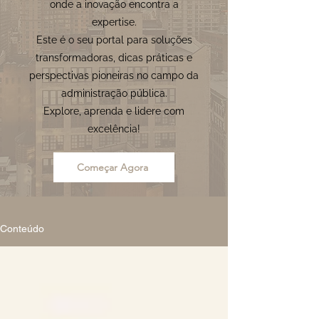
onde a inovação encontra a
expertise.
Este é o seu portal para soluções
transformadoras, dicas práticas e
perspectivas pioneiras no campo da
administração pública.
Explore, aprenda e lidere com
excelência!
Começar Agora
Conteúdo